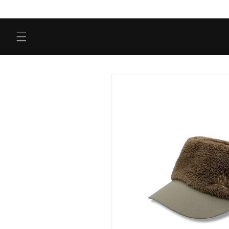
コンテ
ンツに
進む
商品情
報にス
キップ