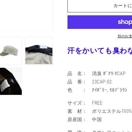
ﾎﾞ
ﾎﾞ
切
れ
カート
ｱ
ｱ
て
ﾜ-
ﾜ-
い
る
ｸ
ｸ
か
CAP
CAP
販
売
の
の
で
別のお
き
数
数
ま
量
せ
量
汗をかいても臭わ
ん
を
を
減
増
ら
や
品 名： 消臭 ﾎﾞｱﾜ-ｸCAP
す
す
品 番： 23CAP-02
色 ： ｱｲﾎﾞﾘｰ, ﾓｶﾌﾞﾗｳﾝ
サイズ： FREE
素 材： ポリエステル
100
原産国： 中国