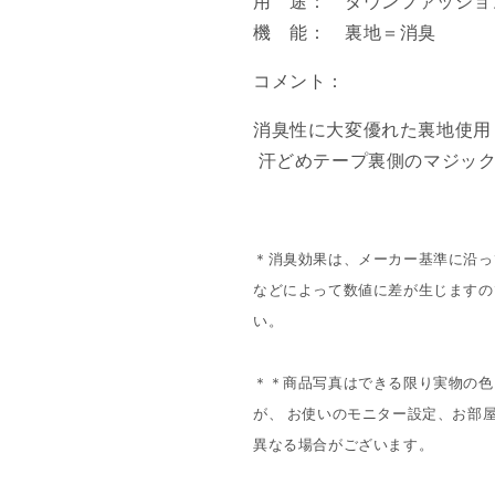
用 途： タウンファッショ
機 能： 裏地＝消臭
コメント：
消臭性に大変優れた裏地使用
汗どめテープ裏側のマジック
＊消臭効果は、メーカー基準に沿っ
などによって数値に差が生じますの
い。
＊＊商品写真はできる限り実物の色
が、 お使いのモニター設定、お部
異なる場合がございます。