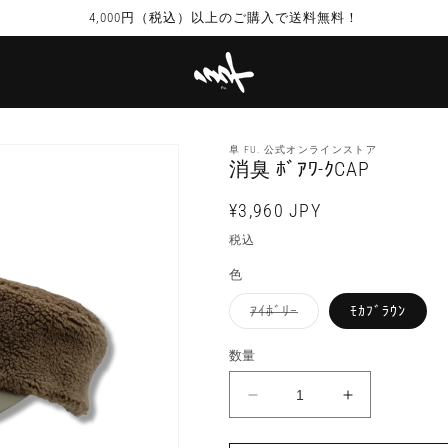
4,000円（税込）以上のご購入で送料無料！
阜 FU. 公式オンラインストア
消臭 ﾎﾞｱﾜ-ｸCAP
通
¥3,960 JPY
常
税込
価
色
格
バ
ｱｲﾎﾞﾘｰ
ﾓｶﾌﾞﾗｳﾝ
リ
エ
ー
数量
シ
ョ
ン
消
消
は
売
臭
臭
り