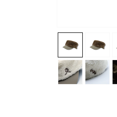
モ
ー
ダ
ル
で
メ
デ
ィ
ア
(1)
を
開
く